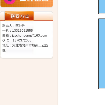
联系人：李经理
手机：13313081555
邮箱：jzschunpeng@163.com
Q Q：
1370372088
地址：河北省冀州市城南工业园
区